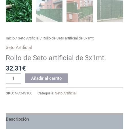
Inicio
/
Seto Artificial
/ Rollo de Seto artificial de 3x1mt.
Seto Artificial
Rollo de Seto artificial de 3x1mt.
32,31
€
Rollo
Añadir al carrito
de
Seto
SKU:
NCO43100
Categoría:
Seto Artificial
artificial
de
3x1mt.
cantidad
Descripción