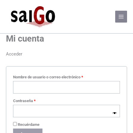
Ir
al
contenido
Mi cuenta
Acceder
Obligatorio
Nombre de usuario o correo electrónico
*
Obligatorio
Contraseña
*
Recuérdame