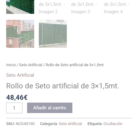
Inicio
/
Seto Artificial
/ Rollo de Seto artificial de 3×1,5mt.
Seto Artificial
Rollo de Seto artificial de 3×1,5mt.
48,46
€
Rollo
Añadir al carrito
de
Seto
SKU:
NCO43150
Categoría:
Seto Artificial
Etiqueta:
Ocultación
artificial
de