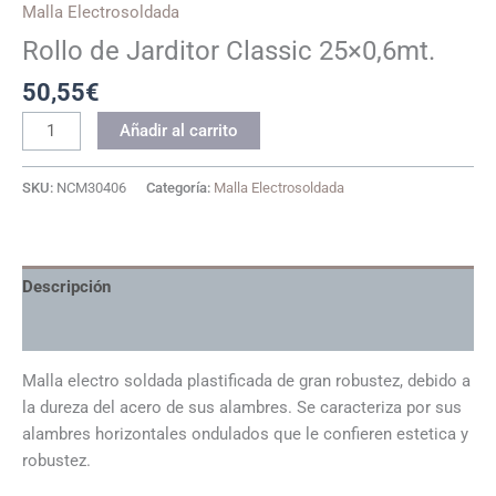
Malla Electrosoldada
Rollo de Jarditor Classic 25×0,6mt.
50,55
€
Rollo
Añadir al carrito
de
Jarditor
SKU:
NCM30406
Categoría:
Malla Electrosoldada
Classic
25x0,6mt.
cantidad
Descripción
Información adicional
Malla electro soldada plastificada de gran robustez, debido a
la dureza del acero de sus alambres. Se caracteriza por sus
alambres horizontales ondulados que le confieren estetica y
robustez.