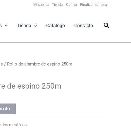
Mi cuenta
Tienda
Carrito
Finalizar compra
Buscar
s
Tienda
Catálogo
Contacto
os
/ Rollo de alambre de espino 250m
re de espino 250m
rrito
ados metálicos