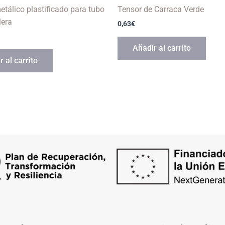
etálico plastificado para tubo
Tensor de Carraca Verde
lera
0,63
€
Añadir al carrito
 al carrito