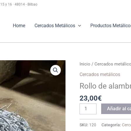
15 y 16 · 48014 - Bilbao
Home
Cercados Metálicos
Productos Metálico
Inicio
/
Cercados metálic
Cercados metálicos
Rollo de alamb
23,00
€
Rollo
Añadir al ca
de
alambre
SKU:
120
Categoría:
Cerc
de